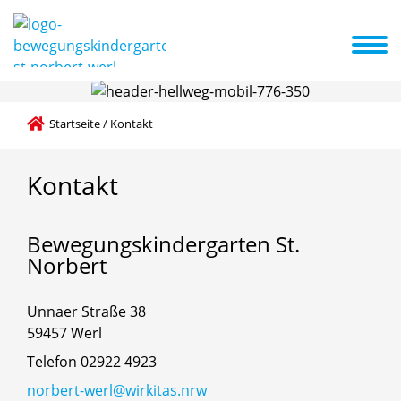
werpunkte
Weitere Bildungsbereiche
Aktuelles + Termine
Essensanbieter / aktueller Menüplan
Startseite
/
Kontakt
Kontakt
Bewegungskindergarten
St.
Norbert
Unnaer Straße 38
59457 Werl
Telefon 02922 4923
norbert-werl@wirkitas.nrw