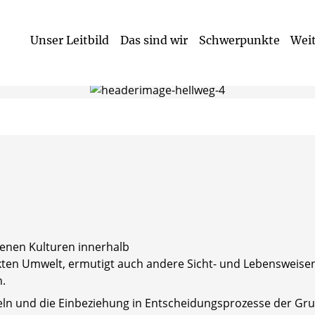
Unser Leitbild
Das sind wir
Schwerpunkte
Weit
Naturwisschenschaftliche und ökologische Bildung
Soziale, kulturelle und interkulturelle Bildung
Betreuungsangebot (Öffnungszeiten)
enen Kulturen innerhalb
kten Umwelt, ermutigt auch andere Sicht- und Lebensweisen
.
n und die Einbeziehung in Entscheidungsprozesse der Grup